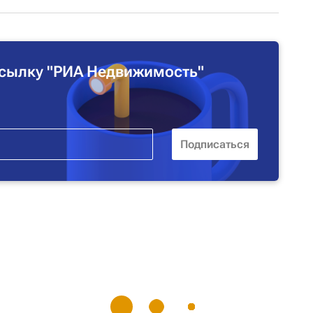
сылку "РИА Недвижимость"