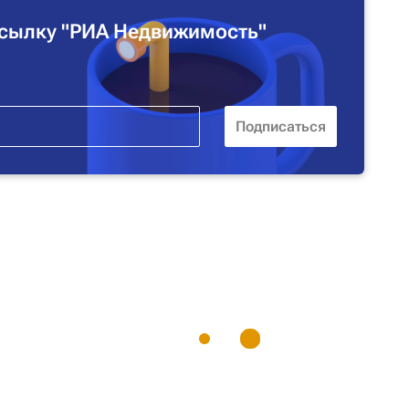
сылку "РИА Недвижимость"