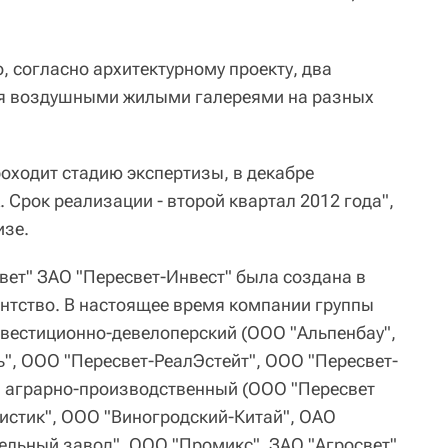
, согласно архитектурному проекту, два
я воздушными жилыми галереями на разных
роходит стадию экспертизы, в декабре
 Срок реализации - второй квартал 2012 года",
изе.
вет" ЗАО "Пересвет-Инвест" была создана в
ентство. В настоящее время компании группы
инвестиционно-девелоперский (ООО "Альпенбау",
, ООО "Пересвет-РеалЭстейт", ООО "Пересвет-
, аграрно-производственный (ООО "Пересвет
истик", ООО "Виногродский-Китай", ОАО
льный завод", ООО "Промикс", ЗАО "Агросвет"