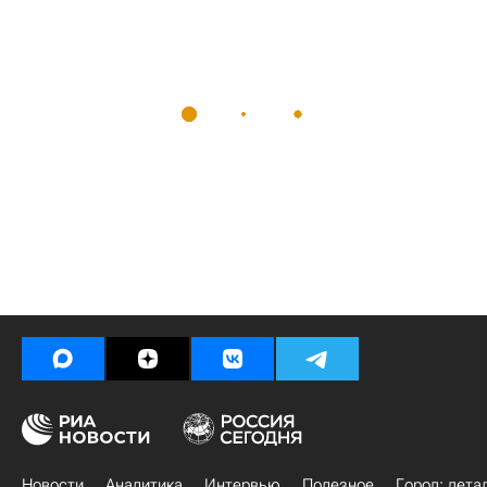
Новости
Аналитика
Интервью
Полезное
Город: дета