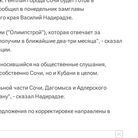
и.
Генплан города Сочи будет готов в
сообщил в понедельник замглавы
го края Василий Надирадзе.
и ("Олимпстрой"), которая отвечает за
получим в ближайшие два-три месяца", - сказал
ции.
выносившийся на общественные слушания,
собственно Сочи, но и Кубани в целом.
льной части Сочи, Дагомыса и Адлерского
ану", - сказал Надирадзе.
редложения по корректировке направлены в