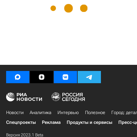
Новости
Аналитика
Интервью
Полезное
Город: дета
Спецпроекты
Реклама
Продукты и сервисы
Пресс-ц
Версия 2023.1 Beta