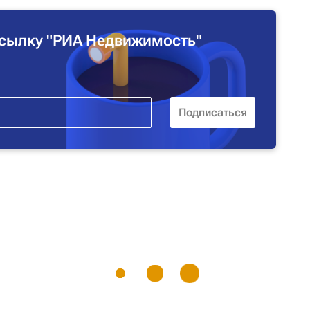
сылку "РИА Недвижимость"