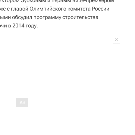
иктором Зубковым и первым вице-премьером
же с главой Олимпийского комитета России
рыми обсудил программу строительства
чи в 2014 году.