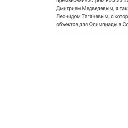
премьер-министром России В
Дмитрием Медведевым, а так
Леонидом Тягачевым, с кото
объектов для Олимпиады в Со