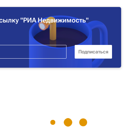
сылку "РИА Недвижимость"