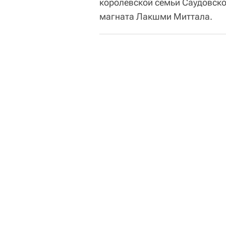
королевской семьи Саудовско
магната Лакшми Миттала.