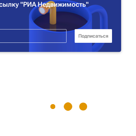
сылку "РИА Недвижимость"