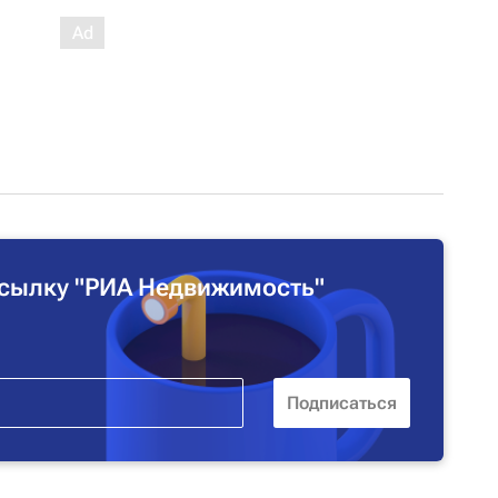
сылку "РИА Недвижимость"