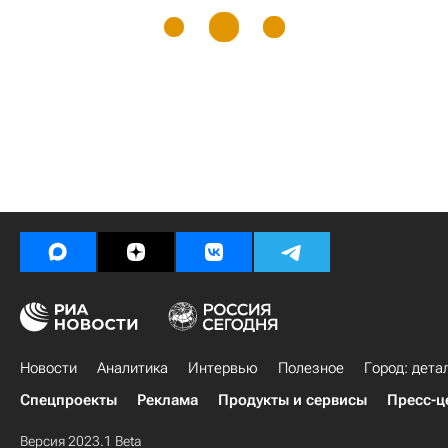
Новости
Аналитика
Интервью
Полезное
Город: дета
Спецпроекты
Реклама
Продукты и сервисы
Пресс-ц
Версия 2023.1 Beta