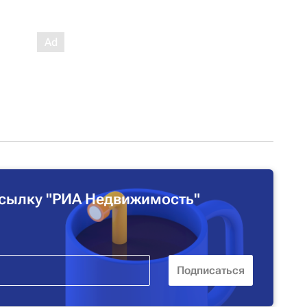
сылку "РИА Недвижимость"