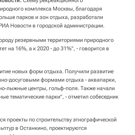
Новости.
Схему рекреакционного
риродного комплекса Москвы, благодаря
больше парков и зон отдыха, разработали
РИА Новости в городской администрации.
городу резервными территориями природного
ет на 16%, а к 2020 - до 31%", - говорится в
витие новых форм отдыха. Получили развитие
вно-досуговыми формами отдыха - аквапарки,
но-лыжные центры, гольф-поля. Также начали
ые тематические парки", - отметил собеседник
тся проекты по строительству этнографической
льптур в Останкино, проектируются