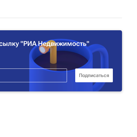
сылку "РИА Недвижимость"