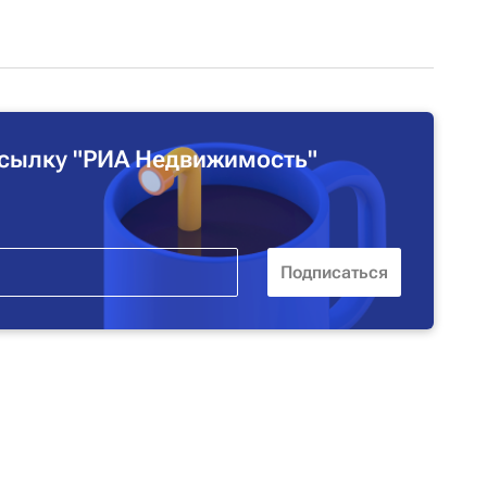
сылку "РИА Недвижимость"