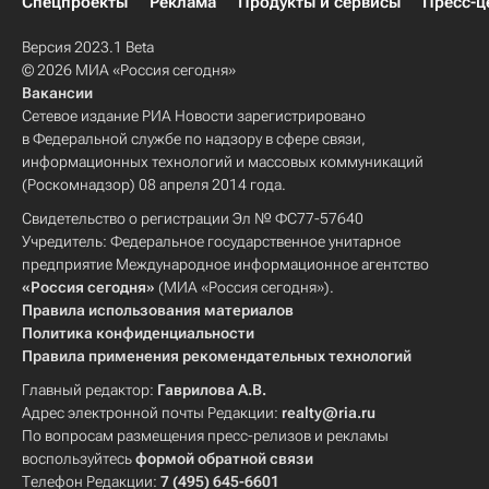
Спецпроекты
Реклама
Продукты и сервисы
Пресс-ц
Версия 2023.1 Beta
© 2026 МИА «Россия сегодня»
Вакансии
Сетевое издание РИА Новости зарегистрировано
в Федеральной службе по надзору в сфере связи,
информационных технологий и массовых коммуникаций
(Роскомнадзор) 08 апреля 2014 года.
Свидетельство о регистрации Эл № ФС77-57640
Учредитель: Федеральное государственное унитарное
предприятие Международное информационное агентство
«Россия сегодня»
(МИА «Россия сегодня»).
Правила использования материалов
Политика конфиденциальности
Правила применения рекомендательных технологий
Главный редактор:
Гаврилова А.В.
Адрес электронной почты Редакции:
realty@ria.ru
По вопросам размещения пресс-релизов и рекламы
воспользуйтесь
формой обратной связи
Телефон Редакции:
7 (495) 645-6601