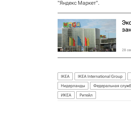
"Яндекс Маркет".
Эк
зан
28 се
IKEA
IKEA International Group
Нидерланды
Федеральная служба
ИКЕА
Ритейл