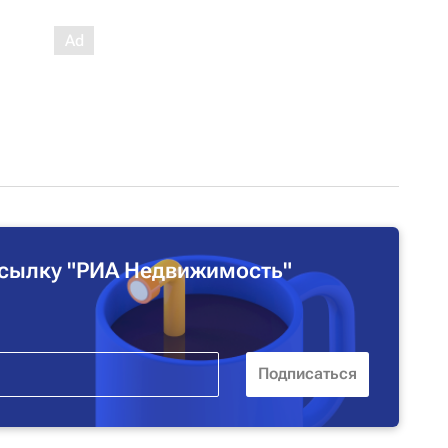
сылку "РИА Недвижимость"