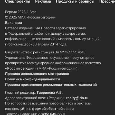
Спецпроекты
Реклама
Продукты и сервисы
Пресс-ц
Версия 2023.1 Beta
© 2026 МИА «Россия сегодня»
Вакансии
Сетевое издание РИА Новости зарегистрировано
в Федеральной службе по надзору в сфере связи,
информационных технологий и массовых коммуникаций
(Роскомнадзор) 08 апреля 2014 года.
Свидетельство о регистрации Эл № ФС77-57640
Учредитель: Федеральное государственное унитарное
предприятие Международное информационное агентство
«Россия сегодня»
(МИА «Россия сегодня»).
Правила использования материалов
Политика конфиденциальности
Правила применения рекомендательных технологий
Главный редактор:
Гаврилова А.В.
Адрес электронной почты Редакции:
realty@ria.ru
По вопросам размещения пресс-релизов и рекламы
воспользуйтесь
формой обратной связи
Телефон Редакции:
7 (495) 645-6601