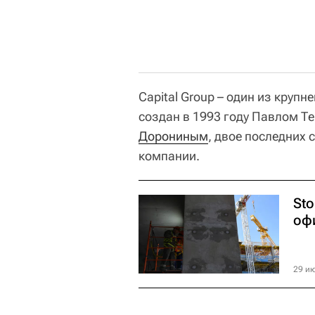
Capital Group – один из кру
создан в 1993 году Павлом Т
Дорониным
, двое последних 
компании.
St
оф
29 ию