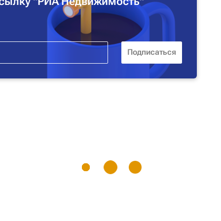
сылку "РИА Недвижимость"