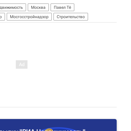
едвижимость
Москва
Павел Тё
p
Мосгосстройнадзор
Строительство