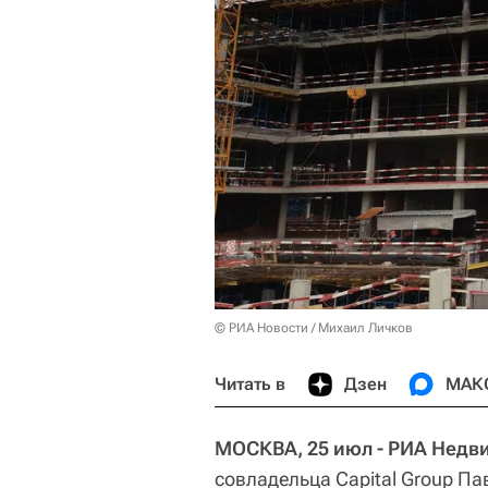
© РИА Новости / Михаил Личков
Читать в
Дзен
МАК
МОСКВА, 25 июл - РИА Недв
совладельца Capital Group Па