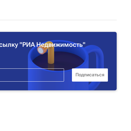
сылку "РИА Недвижимость"