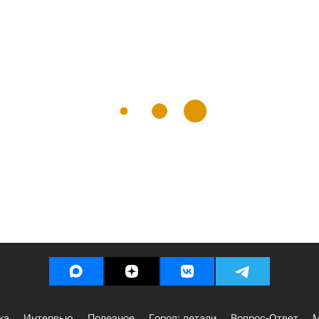
ка
Интервью
Полезное
Город: детали
Вопрос-Ответ
М