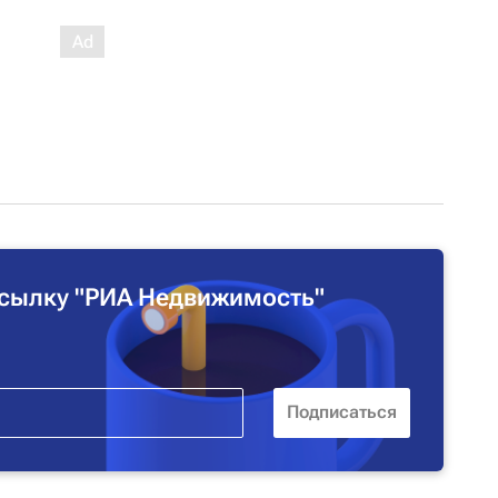
сылку "РИА Недвижимость"