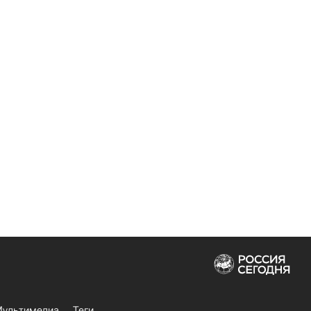
ультимедиа
Теги