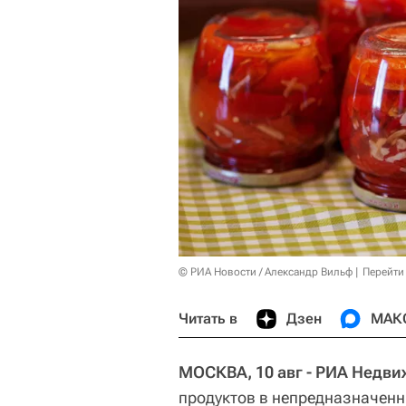
© РИА Новости / Александр Вильф
Перейти
Читать в
Дзен
МАК
МОСКВА, 10 авг - РИА Недв
продуктов в непредназначенн