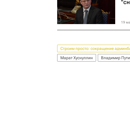
"с
19 ма
Строим просто: сокращение админба
Марат Хуснуллин
Владимир Пут