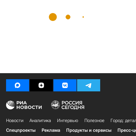
Новости
Аналитика
Интервью
Полезное
Город: дета
Спецпроекты
Реклама
Продукты и сервисы
Пресс-ц