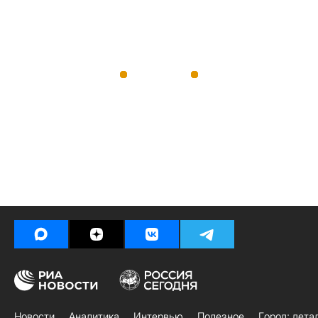
Новости
Аналитика
Интервью
Полезное
Город: дета