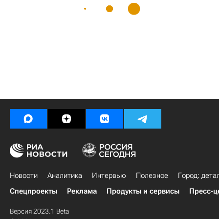
Новости
Аналитика
Интервью
Полезное
Город: дета
Спецпроекты
Реклама
Продукты и сервисы
Пресс-ц
Версия 2023.1 Beta