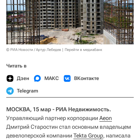
© РИА Новости / Артур Лебедев
Перейти в медиабанк
Читать в
Дзен
МАКС
ВКонтакте
Telegram
МОСКВА, 15 мар - РИА Недвижимость.
Управляющий партнер корпорации
Aeon
Дмитрий Старостин стал основным владельцем
девелоперской компании
Tekta Group
, написала