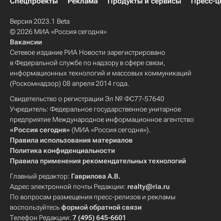
Спецпроекты
Реклама
Продукты и сервисы
Пресс-ц
Версия 2023.1 Beta
© 2026 МИА «Россия сегодня»
Вакансии
Сетевое издание РИА Новости зарегистрировано
в Федеральной службе по надзору в сфере связи,
информационных технологий и массовых коммуникаций
(Роскомнадзор) 08 апреля 2014 года.
Свидетельство о регистрации Эл № ФС77-57640
Учредитель: Федеральное государственное унитарное
предприятие Международное информационное агентство
«Россия сегодня»
(МИА «Россия сегодня»).
Правила использования материалов
Политика конфиденциальности
Правила применения рекомендательных технологий
Главный редактор:
Гаврилова А.В.
Адрес электронной почты Редакции:
realty@ria.ru
По вопросам размещения пресс-релизов и рекламы
воспользуйтесь
формой обратной связи
Телефон Редакции:
7 (495) 645-6601