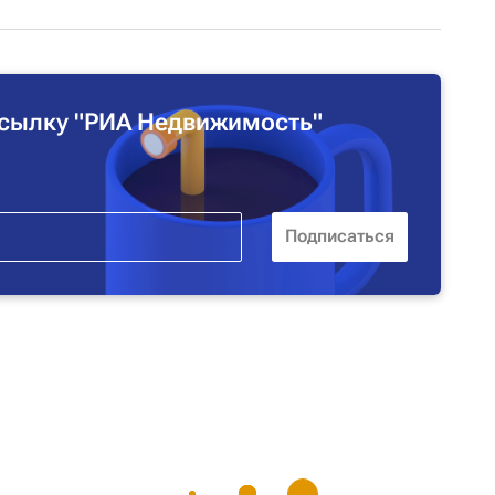
сылку "РИА Недвижимость"