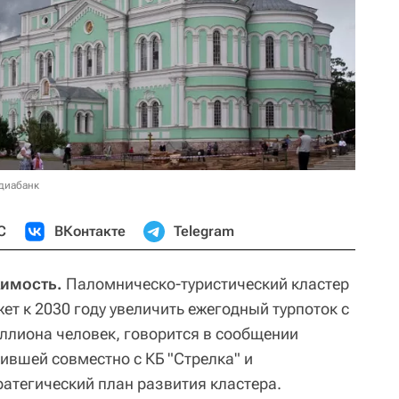
диабанк
С
ВКонтакте
Telegram
жимость.
Паломническо-туристический кластер
т к 2030 году увеличить ежегодный турпоток с
иллиона человек, говорится в сообщении
вившей совместно с КБ "Стрелка" и
атегический план развития кластера.