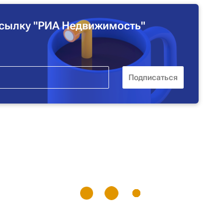
сылку "РИА Недвижимость"