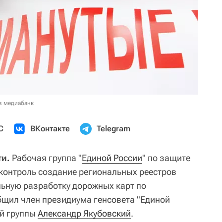
в медиабанк
С
ВКонтакте
Telegram
ти.
Рабочая группа "
Единой России
" по защите
контроль создание региональных реестров
ьную разработку дорожных карт по
бщил член президиума генсовета "Единой
ей группы
Александр Якубовский
.