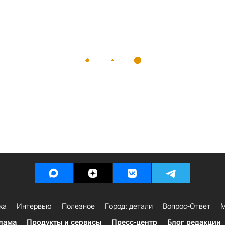
ка
Интервью
Полезное
Город: детали
Вопрос-Ответ
М
лама
Продукты и сервисы
Пресс-центр
Блог редакции