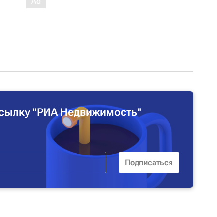
сылку "РИА Недвижимость"