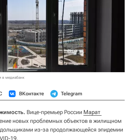
и в медиабанк
С
ВКонтакте
Telegram
ижимость.
Вице-премьер России
Марат 
ение новых проблемных объектов в жилищном
 с дольщиками из-за продолжающейся эпидемии
VID-19.