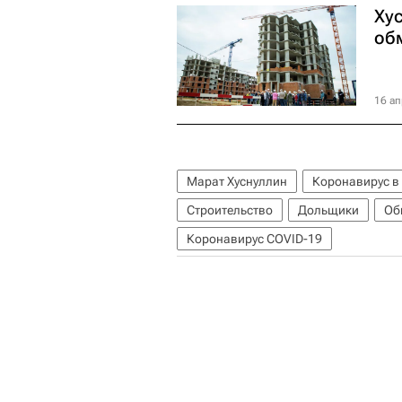
Хус
об
16 ап
Марат Хуснуллин
Коронавирус в
Строительство
Дольщики
Об
Коронавирус COVID-19