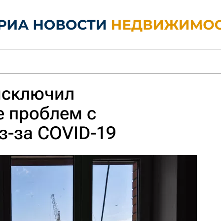
исключил
е проблем с
з-за COVID-19