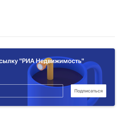
сылку "РИА Недвижимость"