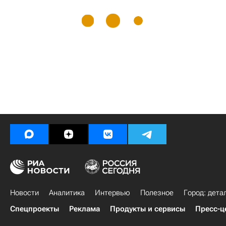
Новости
Аналитика
Интервью
Полезное
Город: дета
Спецпроекты
Реклама
Продукты и сервисы
Пресс-ц