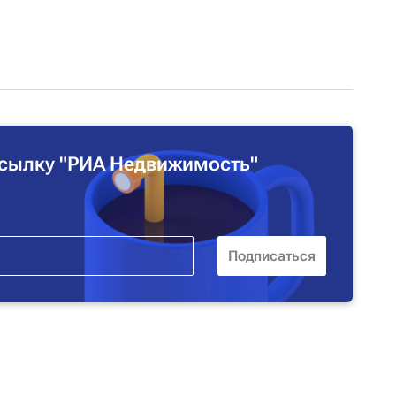
сылку "РИА Недвижимость"