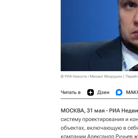
© РИА Новости / Михаил Мокрушин
Перейт
Читать в
Дзен
МАК
МОСКВА, 31 мая - РИА Недв
систему проектирования и ко
объектах, включающую в себя
компании Александр Ручьев ж