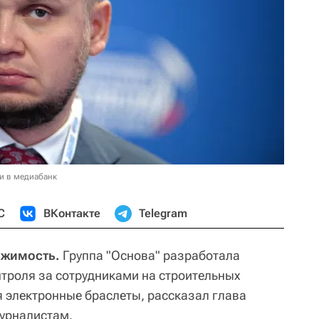
и в медиабанк
С
ВКонтакте
Telegram
ижимость.
Группа "Основа" разработала
нтроля за сотрудниками на строительных
 электронные браслеты, рассказал глава
урналистам.