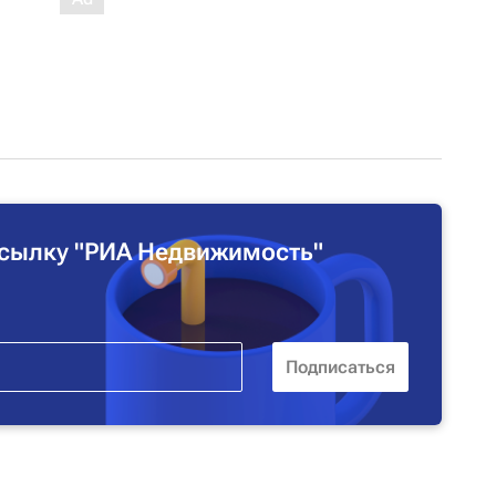
сылку "РИА Недвижимость"