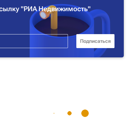
сылку "РИА Недвижимость"