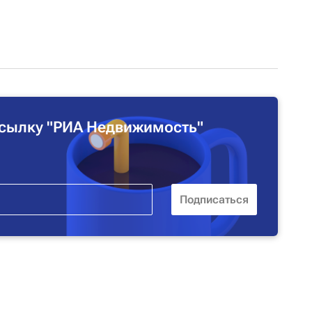
сылку "РИА Недвижимость"