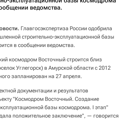
но-эксплуатационной базы космодрома
сообщении ведомства.
овости.
Главгосэкспертиза России одобрила
шленной строительно-эксплуатационной базы
ится в сообщении ведомства.
кий космодром Восточный строится близ
селок Углегорск) в Амурской области с 2012
ного запланирован на 27 апреля.
ектной документации и результатов
ъекту "Космодром Восточный. Создание
сплуатационной базы космодрома. I этап"
дала положительное заключение", — говорится