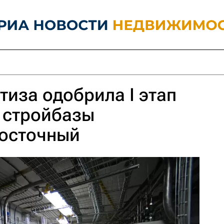
тиза одобрила I этап
 стройбазы
осточный