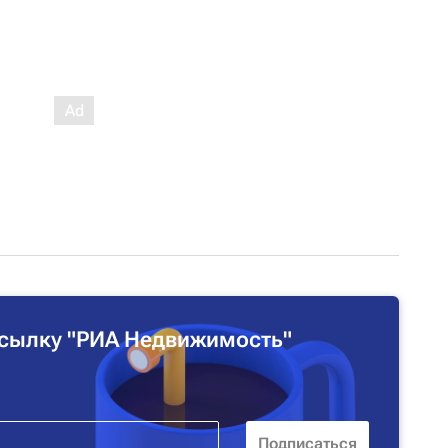
сылку "РИА Недвижимость"