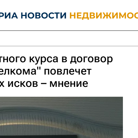
тного курса в договор
елкома" повлечет
х исков – мнение