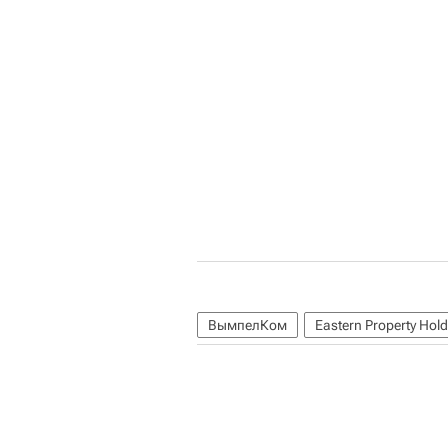
ВымпелКом
Eastern Property Hol