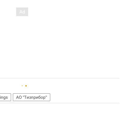
dings
АО "Тизприбор"