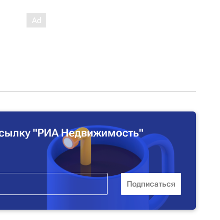
сылку "РИА Недвижимость"