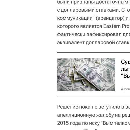
были признаны достаточным 
с долларовыми ставками. Ст
коммуникации" (арендатор) и
которого является Eastern Pro
фактически зафиксировал дл
эквивалент долларовой ставки
Су
льг
"В
4 фев
Решение пока не вступило в з
апелляционную жалобу на реш
2015 года по иску "Вымпелком