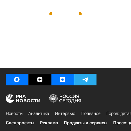
Новости
Аналитика
Интервью
Полезное
Город: дета
Спецпроекты
Реклама
Продукты и сервисы
Пресс-ц