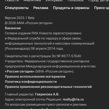
Новости
Аналитика
Интервью
Полезное
Город: дета
Спецпроекты
Реклама
Продукты и сервисы
Пресс-ц
Версия 2023.1 Beta
© 2026 МИА «Россия сегодня»
Вакансии
Сетевое издание РИА Новости зарегистрировано
в Федеральной службе по надзору в сфере связи,
информационных технологий и массовых коммуникаций
(Роскомнадзор) 08 апреля 2014 года.
Свидетельство о регистрации Эл № ФС77-57640
Учредитель: Федеральное государственное унитарное
предприятие Международное информационное агентство
«Россия сегодня»
(МИА «Россия сегодня»).
Правила использования материалов
Политика конфиденциальности
Правила применения рекомендательных технологий
Главный редактор:
Гаврилова А.В.
Адрес электронной почты Редакции:
realty@ria.ru
По вопросам размещения пресс-релизов и рекламы