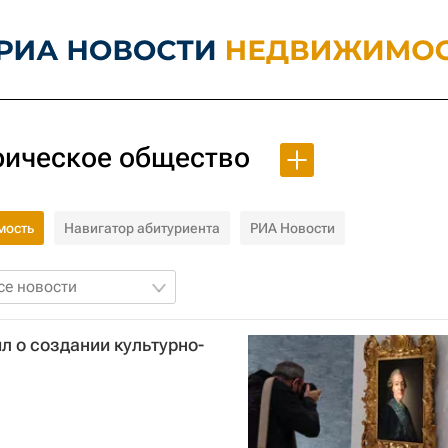
рическое общество
мость
Навигатор абитуриента
РИА Новости
се новости
л о создании культурно-