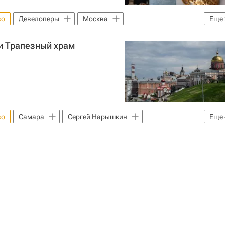
во
Девелоперы
Москва
Еще
 назначения
Горкапстрой
и Трапезный храм
во
Самара
Сергей Нарышкин
Еще
Архитектура
Россия
Монастыри