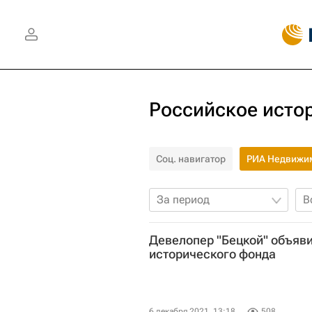
Российское исто
Соц. навигатор
РИА Недвижи
За период
В
Девелопер "Бецкой" объяви
исторического фонда
6 декабря 2021, 13:18
508