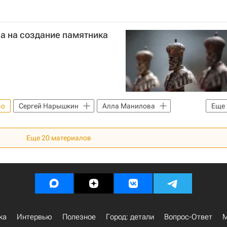
а на создание памятника
во
Сергей Нарышкин
Алла Манилова
Еще
Еще
20
материалов
ка
Интервью
Полезное
Город: детали
Вопрос-Ответ
М