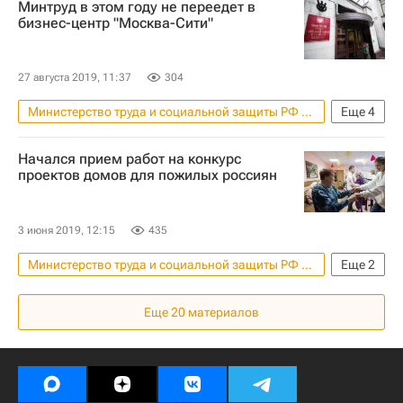
Минтруд в этом году не переедет в
Министерство строительства и жилищно-коммунального хозяйства РФ (Минстрой России)
бизнес-центр "Москва-Сити"
Социальная инфраструктура
Россия
27 августа 2019, 11:37
304
Министерство труда и социальной защиты РФ (Минтруд России)
Еще
4
Москва
Максим Орешкин
Начался прием работ на конкурс
Москва-Сити
проектов домов для пожилых россиян
Переезд федеральных ведомств в "Москва-Сити"
3 июня 2019, 12:15
435
Министерство труда и социальной защиты РФ (Минтруд России)
Еще
2
Министерство строительства и жилищно-коммунального хозяйства РФ (Минстрой России)
Еще
20
материалов
Конкурсы