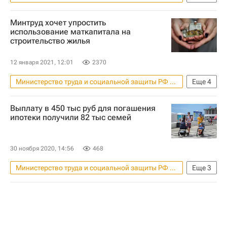
Ипотека
Льготная ипотека
Минтруд хочет упростить
Жилье
Ольга Баталина
использование маткапитала на
строительство жилья
12 января 2021, 12:01
2370
Министерство труда и социальной защиты РФ (Минтруд России)
Еще
4
Жилье
Материнский капитал
Выплату в 450 тыс руб для погашения
Строительство
ипотеки получили 82 тыс семей
Загородная недвижимость
30 ноября 2020, 14:56
468
Министерство труда и социальной защиты РФ (Минтруд России)
Еще
3
Жилье
Ипотека
Антон Котяков