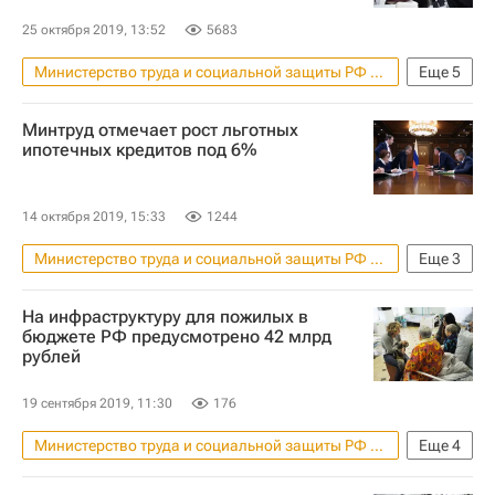
25 октября 2019, 13:52
5683
Министерство труда и социальной защиты РФ (Минтруд России)
Еще
5
Москва
Алексей Вовченко
Минтруд отмечает рост льготных
Жилье
Ипотека
Россия
ипотечных кредитов под 6%
14 октября 2019, 15:33
1244
Министерство труда и социальной защиты РФ (Минтруд России)
Еще
3
Максим Топилин
Жилье
Ипотека
На инфраструктуру для пожилых в
бюджете РФ предусмотрено 42 млрд
рублей
19 сентября 2019, 11:30
176
Министерство труда и социальной защиты РФ (Минтруд России)
Еще
4
Татьяна Голикова