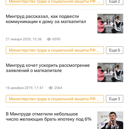
Министерство труда и социальной защиты РФ (Минтруд России)
Еще
2
Жилье
Материнский капитал
Минтруд рассказал, как подвести
коммуникации к дому за маткапитал
21 января 2020, 15:36
6595
Министерство труда и социальной защиты РФ (Минтруд России)
Еще
6
Госдума РФ
Жилье
Минтруд хочет ускорить рассмотрение
Реконструкция
Законодательство
заявлений о маткапитале
Материнский капитал
Россия
16 декабря 2019, 17:47
2564
Министерство труда и социальной защиты РФ (Минтруд России)
Еще
3
Жилье
Материнский капитал
В Минтруде отметили небольшое
Россия
число желающих брать ипотеку под 6%