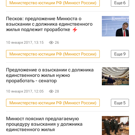
Министерство юстиции РФ (Минюст России)
Еще
6
Новости - Недвижимость
Долги
Песков: предложение Минюста о
Законодательство
взыскании с должника единственного
жилья подлежит проработке
Законопроект об изъятии единственного жилья у должников
Жилье
Россия
10 января 2017, 13:15
26
Министерство юстиции РФ (Минюст России)
Еще
9
Новости - Недвижимость
Жилье
Предложение о взыскании с должника
Банки
Ипотека
Банкротство
единственного жилья нужно
проработать - сенатор
Законодательство
Дмитрий Песков
Законопроект об изъятии единственного жилья у должников
10 января 2017, 12:05
28
Россия
Министерство юстиции РФ (Минюст России)
Еще
5
Новости - Недвижимость
Жилье
Минюст пояснил предлагаемую
Законодательство
процедуру взыскания у должника
единственного жилья
Законопроект об изъятии единственного жилья у должников