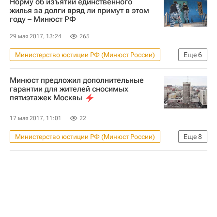
Норму об изъятии единственного
Санкт-Петербург
Свидетели Иеговы
жилья за долги вряд ли примут в этом
году – Минюст РФ
Арбитражный суд Санкт-Петербурга и Ленинградской области
Арбитраж
Суды
Недвижимость
29 мая 2017, 13:24
265
Россия
Министерство юстиции РФ (Минюст России)
Еще
6
Новости - Недвижимость
Жилье
Минюст предложил дополнительные
Долги
Законодательство
гарантии для жителей сносимых
пятиэтажек Москвы
Законопроект об изъятии единственного жилья у должников
Россия
17 мая 2017, 11:01
22
Министерство юстиции РФ (Минюст России)
Еще
8
Новости - Недвижимость
Москва
Пятиэтажки
Снос
Реновация
Расселение пятиэтажек в Москве
Жилье
Россия