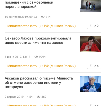
помещения с самовольной
перепланировкой
10 сентября 2019, 09:23
814
Министерство юстиции РФ (Минюст России)
Еще
2
Жилье
Россия
Сенатор Лахова прокомментировала
идею ввести алименты на жилье
5 июня 2019, 13:17
9294
Министерство юстиции РФ (Минюст России)
Еще
4
Екатерина Лахова
Аксаков рассказал о письме Минюста
Совет Федерации РФ
Жилье
об отмене заверения ипотеки у
нотариуса
алименты
2 апреля 2019, 14:54
862
Министерство юстиции РФ (Минюст России)
Еще
4