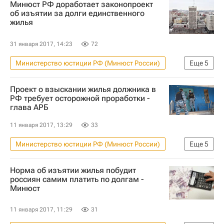
Минюст РФ доработает законопроект
Законодательство
об изъятии за долги единственного
жилья
Законопроект об изъятии единственного жилья у должников
Россия
31 января 2017, 14:23
72
Министерство юстиции РФ (Минюст России)
Еще
5
Новости - Недвижимость
Жилье
Проект о взыскании жилья должника в
Законодательство
РФ требует осторожной проработки -
глава АРБ
Законопроект об изъятии единственного жилья у должников
Россия
11 января 2017, 13:29
33
Министерство юстиции РФ (Минюст России)
Еще
5
Новости - Недвижимость
Жилье
Норма об изъятии жилья побудит
Законодательство
россиян самим платить по долгам -
Минюст
Законопроект об изъятии единственного жилья у должников
Россия
11 января 2017, 11:29
31