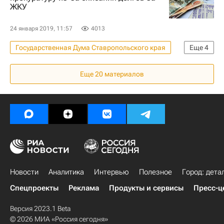
ЖКУ
24 января 2019, 11:57
4013
Государственная Дума Ставропольского края
Еще
4
Новости - Недвижимость
Еще
20
материалов
Ставропольский край
ЖКХ
Долги
Новости
Аналитика
Интервью
Полезное
Город: дета
Спецпроекты
Реклама
Продукты и сервисы
Пресс-ц
Версия 2023.1 Beta
© 2026 МИА «Россия сегодня»