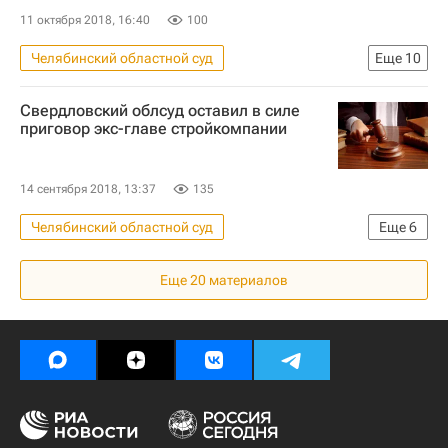
11 октября 2018, 16:40
100
Челябинский областной суд
Еще
10
Новости - Недвижимость
Свердловский облсуд оставил в силе
Обманутые дольщики в России
приговор экс-главе стройкомпании
Челябинская область
Челябинск
Копейск
Дольщики
14 сентября 2018, 13:37
135
Недвижимость
Суды
Жилье
Челябинский областной суд
Еще
6
Россия
Новости - Недвижимость
Еще
20
материалов
Челябинская область
Челябинск
Строительство
Суды
Россия