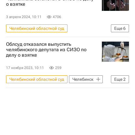
о взятке
3 апреля 2024, 10:11
4706
Челябинский областной суд
Еще
6
Происшествия
ЖКХ
Челябинск
Облсуд отказался выпустить
Россия
Криминал
челябинского депутата из СИЗО по
делу о взятке
Строительство
17 ноября 2023, 10:11
259
Челябинский областной суд
Челябинск
Еще
2
Происшествия
Криминал