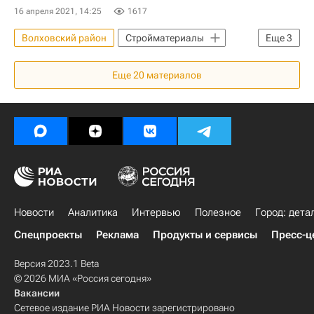
16 апреля 2021, 14:25
1617
Волховский район
Стройматериалы
Еще
3
Россия
Ленинградская область
Еще
20
материалов
Денис Мантуров
Новости
Аналитика
Интервью
Полезное
Город: дета
Спецпроекты
Реклама
Продукты и сервисы
Пресс-ц
Версия 2023.1 Beta
© 2026 МИА «Россия сегодня»
Вакансии
Сетевое издание РИА Новости зарегистрировано