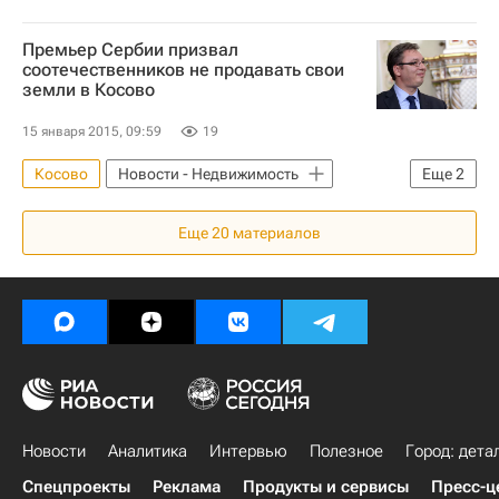
Премьер Сербии призвал
соотечественников не продавать свои
земли в Косово
15 января 2015, 09:59
19
Косово
Новости - Недвижимость
Еще
2
Земельные участки
Сербия
Еще
20
материалов
Новости
Аналитика
Интервью
Полезное
Город: дета
Спецпроекты
Реклама
Продукты и сервисы
Пресс-ц