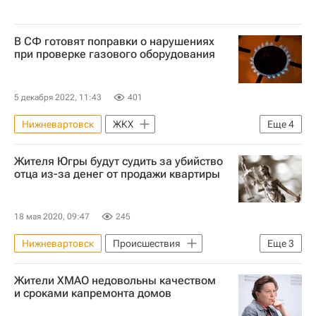
В СФ готовят поправки о нарушениях
при проверке газового оборудования
5 декабря 2022, 11:43
401
Нижневартовск
ЖКХ
Еще
4
Андрей Шевченко (политик)
Ярославль
Жителя Югры будут судить за убийство
Нижегородская область
отца из-за денег от продажи квартиры
Совет Федерации РФ
18 мая 2020, 09:47
245
Нижневартовск
Происшествия
Еще
3
Ханты-Мансийский автономный округ
Жители ХМАО недовольны качеством
Жилье
Криминал
и сроками капремонта домов