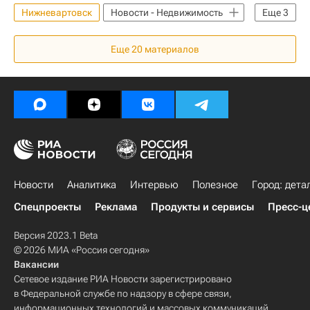
Нижневартовск
Новости - Недвижимость
Еще
3
Безопасность
Торговые центры
Еще
20
материалов
Коммерческая недвижимость
Новости
Аналитика
Интервью
Полезное
Город: дета
Спецпроекты
Реклама
Продукты и сервисы
Пресс-ц
Версия 2023.1 Beta
© 2026 МИА «Россия сегодня»
Вакансии
Сетевое издание РИА Новости зарегистрировано
в Федеральной службе по надзору в сфере связи,
информационных технологий и массовых коммуникаций