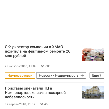
Правительство Ханты-Мансийского АО - Югры
Недвижимость
Жилье
Реновация
Регионы
Россия
СК: директор компании в ХМАО
похитила на фиктивном ремонте 26
млн рублей
29 октября 2018, 11:09
803
Нижневартовск
Новости - Недвижимость
Еще
7
Ханты-Мансийский автономный округ
Приставы опечатали ТЦ в
Управление СК России по Ханты-Мансийскому автономному округу
Нижневартовске из-за пожарной
небезопасности
Строители
Коррупция
Ремонт
17 апреля 2018, 11:57
453
Медучреждения
Россия