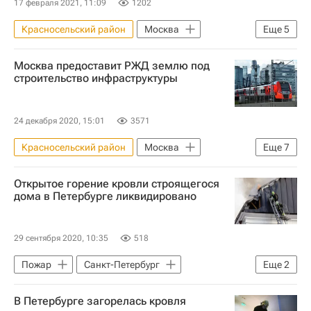
17 февраля 2021, 11:09
1202
Красносельский район
Москва
Еще
5
Жилье
Москва предоставит РЖД землю под
Программа реновации в Москве
строительство инфраструктуры
Программа реновации в Москве
Реновация
Строительство
24 декабря 2020, 15:01
3571
Красносельский район
Москва
Еще
7
РЖД
Москомстройинвест
Открытое горение кровли строящегося
Курский вокзал
дома в Петербурге ликвидировано
Градостроительно-земельная комиссия г. Москвы
Строительство
Инфраструктура
29 сентября 2020, 10:35
518
Железная дорога
Пожар
Санкт-Петербург
Еще
2
Происшествия
Строительство
В Петербурге загорелась кровля