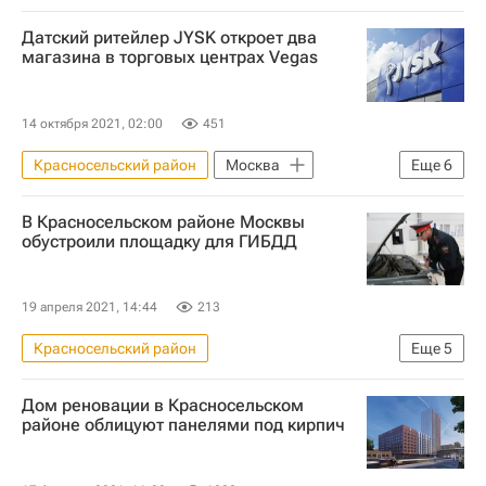
Датский ритейлер JYSK откроет два
магазина в торговых центрах Vegas
14 октября 2021, 02:00
451
Красносельский район
Москва
Еще
6
IKEA International Group
В Красносельском районе Москвы
Крокус Сити Холл
Эмин Агаларов
обустроили площадку для ГИБДД
Коммерческая недвижимость
Ритейл
Россия
19 апреля 2021, 14:44
213
Красносельский район
Еще
5
Москва Сегодня: мегаполис для жизни
Дом реновации в Красносельском
Москва
Городское хозяйство Москвы
районе облицуют панелями под кирпич
Комплекс городского хозяйства Москвы
Департамент капитального ремонта Москвы