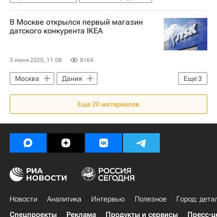
В Москве открылся первый магазин
датского конкурента IKEA
3 июня 2020, 11:08
8164
Москва
Дания
Еще
3
Коммерческая недвижимость
Ритейл
Еще
20
материалов
Торговая недвижимость
Новости
Аналитика
Интервью
Полезное
Город: дета
Спецпроекты
Реклама
Продукты и сервисы
Пресс-ц