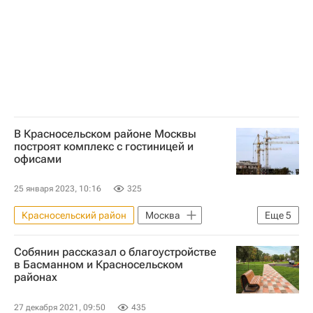
Комплекс городского хозяйства Москвы
Капремонт
Капремонт в Москве
Ремонт
Фонд капитального ремонта Москвы
В Красносельском районе Москвы
построят комплекс с гостиницей и
офисами
25 января 2023, 10:16
325
Красносельский район
Москва
Еще
5
Коммерческая недвижимость
Собянин рассказал о благоустройстве
Москомстройинвест
Гостиницы
в Басманном и Красносельском
районах
Отели
Офисы
27 декабря 2021, 09:50
435