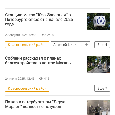
Станцию метро "Юго-Западная" в
Петербурге откроют в начале 2026
года
20 августа 2025, 09:02
2420
Красносельский район
Алексей Цивилев
Еще
4
Санкт-Петербург
Строительство
Собянин рассказал о планах
Метро
Инфраструктура
благоустройства в центре Москвы
24 июня 2025, 13:45
415
Красносельский район
Еще
7
Городское хозяйство Москвы
Москва
Пожар в петербургском "Леруа
Сергей Собянин
Мерлен" полностью потушен
Москва Сегодня: мегаполис для жизни