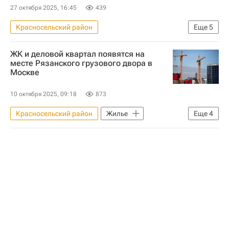
27 октября 2025, 16:45
439
Красносельский район
Еще
5
Москва Сегодня: мегаполис для жизни
ЖК и деловой квартал появятся на
Москва
месте Рязанского грузового двора в
Москве
Комплекс городского хозяйства Москвы
Городское хозяйство Москвы
Жилье
10 октября 2025, 09:18
873
Красносельский район
Жилье
Еще
4
Москва
РЖД
Девелоперы
Строительство