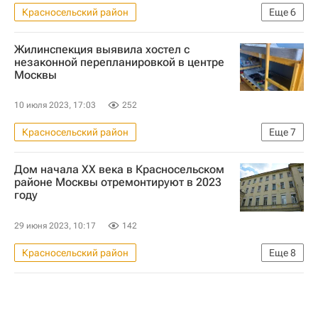
Красносельский район
Еще
6
Коммерческая недвижимость
Москва
Жилинспекция выявила хостел с
Санкт-Петербург
Отели
незаконной перепланировкой в центре
Москвы
Гостиницы
Девелоперы
10 июля 2023, 17:03
252
Красносельский район
Еще
7
Москва Сегодня: мегаполис для жизни
Дом начала XX века в Красносельском
Хостелы
Москва
Происшествия
районе Москвы отремонтируют в 2023
году
Коммерческая недвижимость
Городское хозяйство Москвы
29 июня 2023, 10:17
142
Комплекс городского хозяйства Москвы
Красносельский район
Еще
8
Москва Сегодня: мегаполис для жизни
Москва
Городское хозяйство Москвы