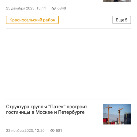
Комплекс городского хозяйства Москвы
25 декабря 2023, 13:11
6840
Городская среда
Благоустройство
Красносельский район
Еще
5
Лемана Про (ранее – Леруа Мерлен)
Коммерческая недвижимость
Россия
Санкт-Петербург
МЧС России (Министерство РФ по делам гражданской обороны, чрезвычайным ситуациям и ликвидации последствий стихийных бедствий)
Структура группы "Патек" построит
гостиницы в Москве и Петербурге
22 ноября 2023, 12:20
581