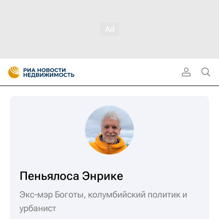
Пеньялоса Энрике
Экс-мэр Боготы, колумбийский политик и
урбанист